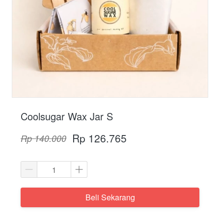
Coolsugar Wax Jar S
Rp 126.765
Rp 140.000
Beli Sekarang
`