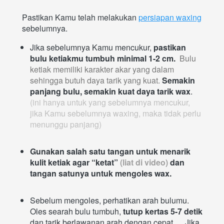
Pastikan Kamu telah melakukan 
persiapan waxing
sebelumnya.
Jika sebelumnya Kamu mencukur, 
pastikan 
bulu ketiakmu tumbuh minimal 1-2 cm. 
Bulu 
ketiak memiliki karakter akar yang dalam 
sehingga butuh daya tarik yang kuat.
Semakin 
panjang bulu, semakin kuat daya tarik wax
.  
(ini hanya untuk yang sebelumnya mencukur, 
jika Kamu sebelumnya waxing, maka tidak perlu 
menunggu panjang)
Gunakan salah satu tangan untuk menarik 
kulit ketiak agar “ketat” 
(liat di video)
 dan 
tangan satunya untuk mengoles wax. 
Sebelum mengoles, perhatikan arah bulumu. 
Oles searah bulu tumbuh, 
tutup kertas 5-7 detik
dan tarik berlawanan arah dengan cepat.. ...Jika 