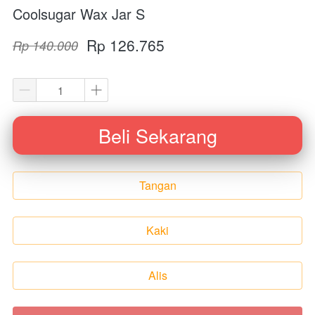
Coolsugar Wax Jar S
Rp 126.765
Rp 140.000
Beli Sekarang
`
Tangan
`
Kaki
`
Alis
`